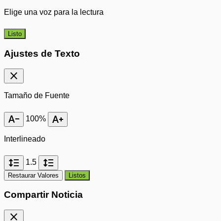
Elige una voz para la lectura
Listo
Ajustes de Texto
close
Tamaño de Fuente
text_decrease
text_increase
100%
Interlineado
format_line_spacing
format_line_spacing
1.5
Restaurar Valores
Listos
Compartir Noticia
close