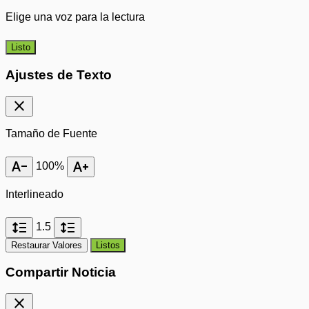
Elige una voz para la lectura
Listo
Ajustes de Texto
close
Tamaño de Fuente
text_decrease
text_increase
100%
Interlineado
format_line_spacing
format_line_spacing
1.5
Restaurar Valores
Listos
Compartir Noticia
close