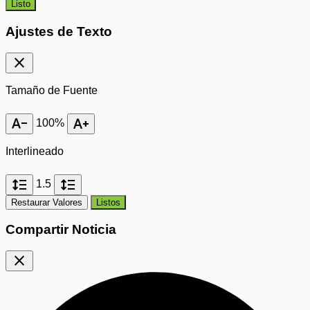
Listo
Ajustes de Texto
close
Tamaño de Fuente
text_decrease
text_increase
100%
Interlineado
format_line_spacing
format_line_spacing
1.5
Restaurar Valores
Listos
Compartir Noticia
close