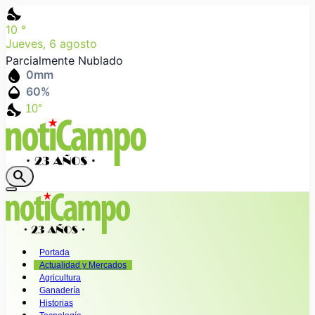
nights_stay
10
°
Jueves, 6 agosto
Parcialmente Nublado
water_drop
0
mm
humidity_mid
60
%
nights_stay
10°
search
Portada
Actualidad y Mercados
Agricultura
Ganadería
Historias