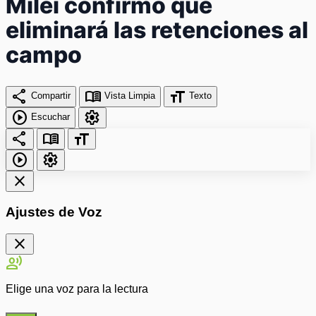
Milei confirmó que
eliminará las retenciones al
campo
share
menu_book
format_size
Compartir
Vista Limpia
Texto
play_circle
settings
Escuchar
share
menu_book
format_size
play_circle
settings
close
Ajustes de Voz
close
record_voice_over
Elige una voz para la lectura