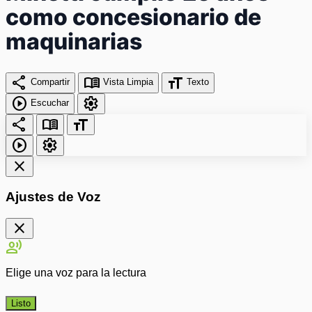
como concesionario de
maquinarias
share
menu_book
format_size
Compartir
Vista Limpia
Texto
play_circle
settings
Escuchar
share
menu_book
format_size
play_circle
settings
close
Ajustes de Voz
close
record_voice_over
Elige una voz para la lectura
Listo