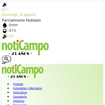
partly_cloudy_day
13
°
Domingo, 9 agosto
Parcialmente Nublado
water_drop
0
mm
humidity_mid
41
%
partly_cloudy_day
13°
search
Portada
Actualidad y Mercados
Agricultura
Ganadería
Historias