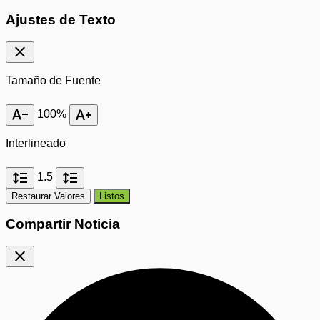
Ajustes de Texto
close
Tamaño de Fuente
text_decrease
text_increase
100%
Interlineado
format_line_spacing
format_line_spacing
1.5
Restaurar Valores
Listos
Compartir Noticia
close