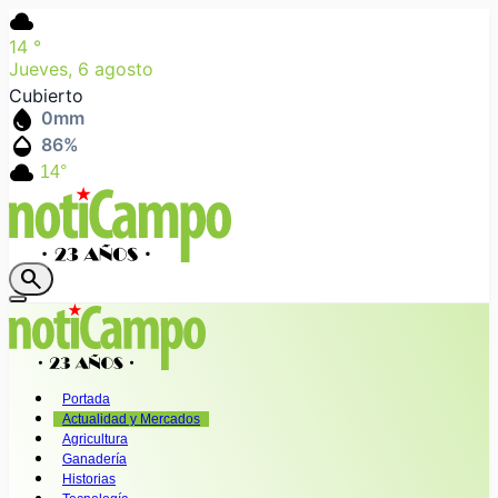
cloud
14
°
Jueves, 6 agosto
Cubierto
water_drop
0
mm
humidity_mid
86
%
cloud
14°
search
Portada
Actualidad y Mercados
Agricultura
Ganadería
Historias