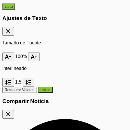
Listo
Ajustes de Texto
close
Tamaño de Fuente
text_decrease
text_increase
100%
Interlineado
format_line_spacing
format_line_spacing
1.5
Restaurar Valores
Listos
Compartir Noticia
close