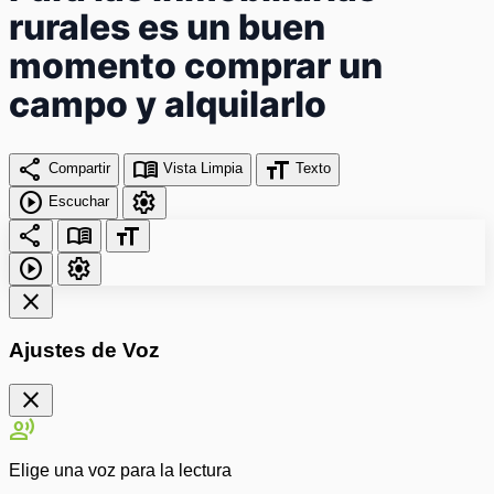
rurales es un buen
momento comprar un
campo y alquilarlo
share
menu_book
format_size
Compartir
Vista Limpia
Texto
play_circle
settings
Escuchar
share
menu_book
format_size
play_circle
settings
close
Ajustes de Voz
close
record_voice_over
Elige una voz para la lectura