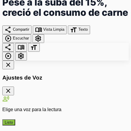
Pese a la suba del 15%,
creció el consumo de carne
share
menu_book
format_size
Compartir
Vista Limpia
Texto
play_circle
settings
Escuchar
share
menu_book
format_size
play_circle
settings
close
Ajustes de Voz
close
record_voice_over
Elige una voz para la lectura
Listo