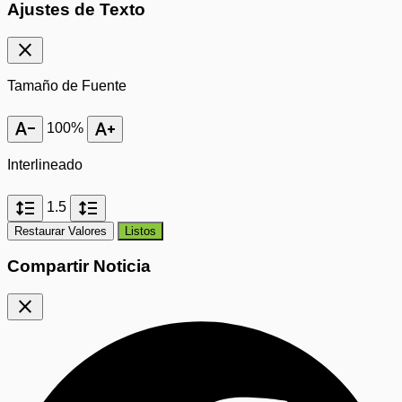
Ajustes de Texto
close
Tamaño de Fuente
text_decrease
text_increase
100%
Interlineado
format_line_spacing
format_line_spacing
1.5
Restaurar Valores
Listos
Compartir Noticia
close