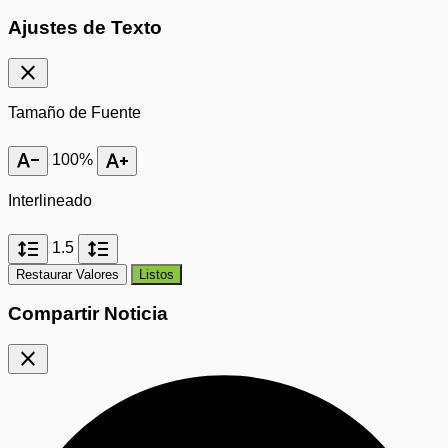
Ajustes de Texto
close
Tamaño de Fuente
text_decrease
text_increase
100%
Interlineado
format_line_spacing
format_line_spacing
1.5
Restaurar Valores
Listos
Compartir Noticia
close