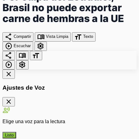
Brasil no puede exportar
carne de hembras a la UE
share
menu_book
format_size
Compartir
Vista Limpia
Texto
play_circle
settings
Escuchar
share
menu_book
format_size
play_circle
settings
close
Ajustes de Voz
close
record_voice_over
Elige una voz para la lectura
Listo