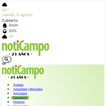
cloud
14
°
Jueves, 6 agosto
Cubierto
water_drop
0
mm
humidity_mid
93
%
cloud
14°
search
Portada
Actualidad y Mercados
Agricultura
Ganadería
Historias