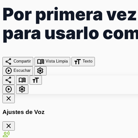
Por primera vez
para usarlo com
share
menu_book
format_size
Compartir
Vista Limpia
Texto
play_circle
settings
Escuchar
share
menu_book
format_size
play_circle
settings
close
Ajustes de Voz
close
record_voice_over