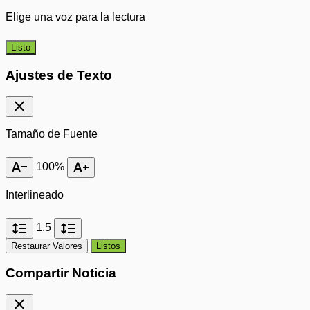
Elige una voz para la lectura
Listo
Ajustes de Texto
close
Tamaño de Fuente
text_decrease
text_increase
100%
Interlineado
format_line_spacing
format_line_spacing
1.5
Restaurar Valores
Listos
Compartir Noticia
close