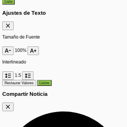
Listo
Ajustes de Texto
close
Tamaño de Fuente
text_decrease
text_increase
100%
Interlineado
format_line_spacing
format_line_spacing
1.5
Restaurar Valores
Listos
Compartir Noticia
close