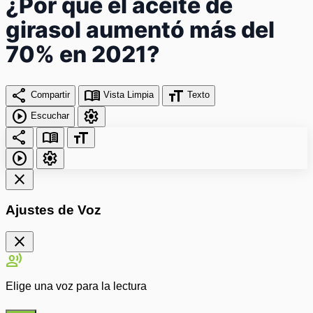
¿Por qué el aceite de
girasol aumentó más del
70% en 2021?
share
menu_book
format_size
Compartir
Vista Limpia
Texto
play_circle
settings
Escuchar
share
menu_book
format_size
play_circle
settings
close
Ajustes de Voz
close
record_voice_over
Elige una voz para la lectura