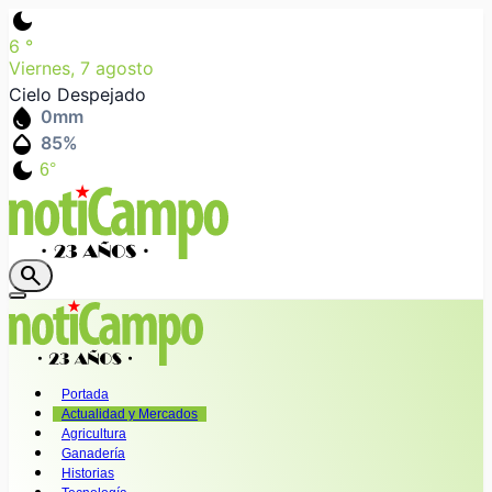
dark_mode
6
°
Viernes, 7 agosto
Cielo Despejado
water_drop
0
mm
humidity_mid
85
%
dark_mode
6°
search
Portada
Actualidad y Mercados
Agricultura
Ganadería
Historias