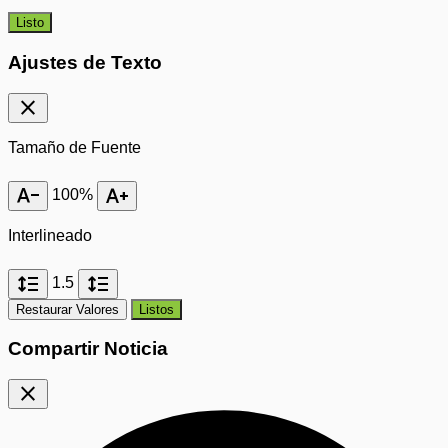
Listo
Ajustes de Texto
close
Tamaño de Fuente
text_decrease
text_increase
100%
Interlineado
format_line_spacing
format_line_spacing
1.5
Restaurar Valores
Listos
Compartir Noticia
close