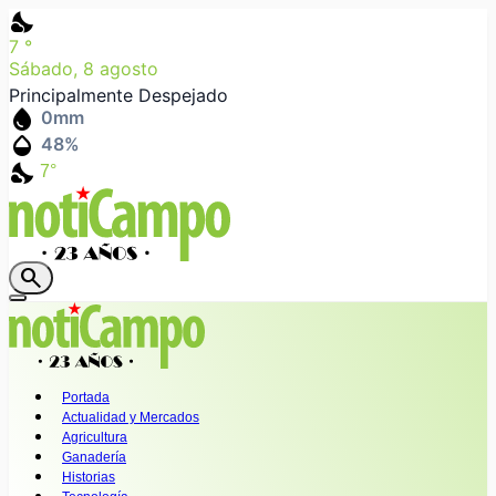
nights_stay
7
°
Sábado, 8 agosto
Principalmente Despejado
water_drop
0
mm
humidity_mid
48
%
nights_stay
7°
search
Portada
Actualidad y Mercados
Agricultura
Ganadería
Historias