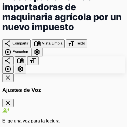
importadoras de
maquinaria agrícola por un
nuevo impuesto
share
menu_book
format_size
Compartir
Vista Limpia
Texto
play_circle
settings
Escuchar
share
menu_book
format_size
play_circle
settings
close
Ajustes de Voz
close
record_voice_over
Elige una voz para la lectura