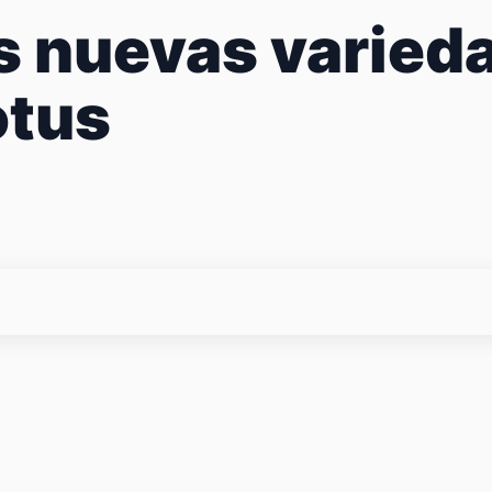
s nuevas varieda
otus