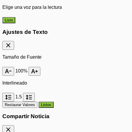
Elige una voz para la lectura
Listo
Ajustes de Texto
close
Tamaño de Fuente
text_decrease
text_increase
100%
Interlineado
format_line_spacing
format_line_spacing
1.5
Restaurar Valores
Listos
Compartir Noticia
close