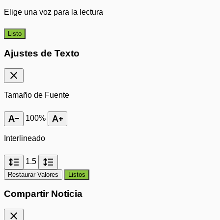
Elige una voz para la lectura
Listo
Ajustes de Texto
close
Tamaño de Fuente
text_decrease
text_increase
100%
Interlineado
format_line_spacing
format_line_spacing
1.5
Restaurar Valores
Listos
Compartir Noticia
close