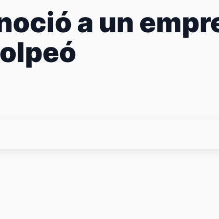
onoció a un empr
golpeó