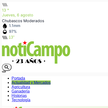
rainy_heavy
13
°
Jueves, 6 agosto
Chubascos Moderados
water_drop
1.1
mm
humidity_mid
97
%
rainy_heavy
13°
search
Portada
Actualidad y Mercados
Agricultura
Ganadería
Historias
Tecnología