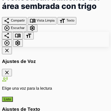
área sembrada con trigo
share
menu_book
format_size
Compartir
Vista Limpia
Texto
play_circle
settings
Escuchar
share
menu_book
format_size
play_circle
settings
close
Ajustes de Voz
close
record_voice_over
Elige una voz para la lectura
Listo
Ajustes de Texto