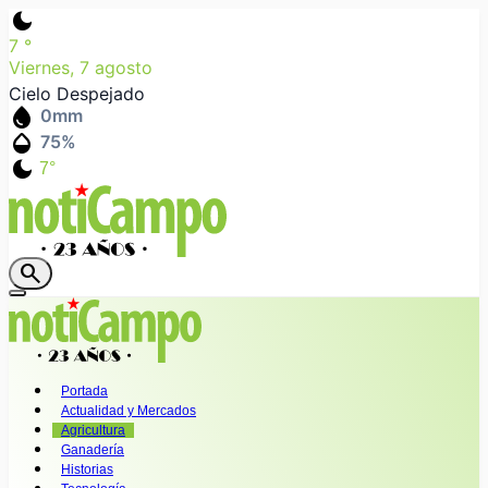
dark_mode
7
°
Viernes, 7 agosto
Cielo Despejado
water_drop
0
mm
humidity_mid
75
%
dark_mode
7°
search
Portada
Actualidad y Mercados
Agricultura
Ganadería
Historias