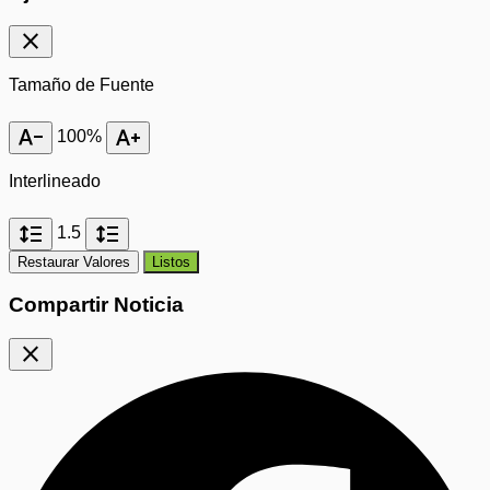
close
Tamaño de Fuente
text_decrease
text_increase
100%
Interlineado
format_line_spacing
format_line_spacing
1.5
Restaurar Valores
Listos
Compartir Noticia
close