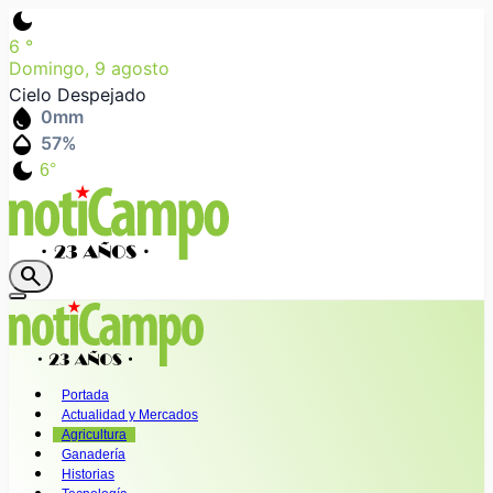
dark_mode
6
°
Domingo, 9 agosto
Cielo Despejado
water_drop
0
mm
humidity_mid
57
%
dark_mode
6°
search
Portada
Actualidad y Mercados
Agricultura
Ganadería
Historias