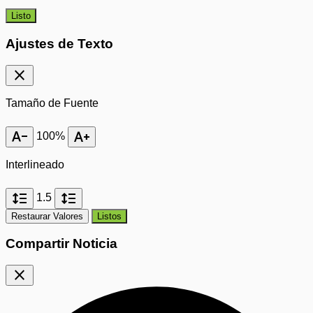
Listo
Ajustes de Texto
close
Tamaño de Fuente
text_decrease
text_increase
100%
Interlineado
format_line_spacing
format_line_spacing
1.5
Restaurar Valores
Listos
Compartir Noticia
close