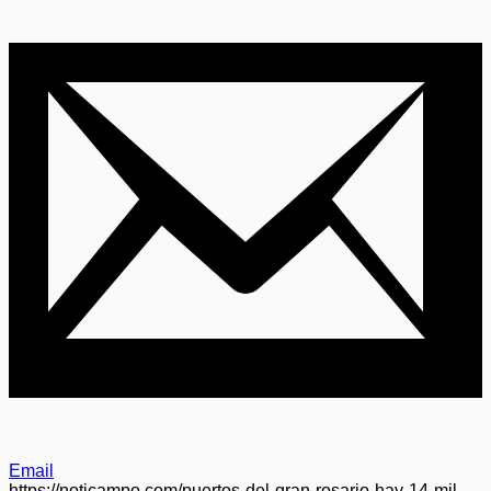
Email
https://noticampo.com/puertos-del-gran-rosario-hay-14-mil-