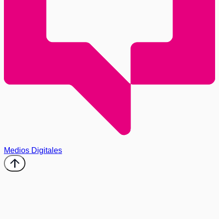
Medios Digitales
arrow_upward