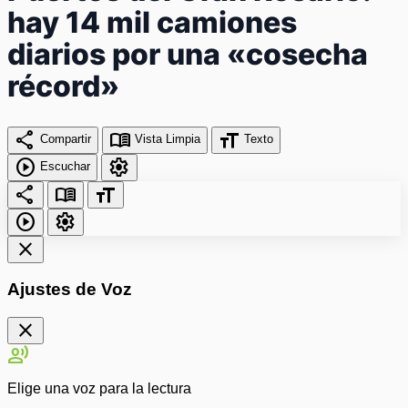
hay 14 mil camiones
diarios por una «cosecha
récord»
share
menu_book
format_size
Compartir
Vista Limpia
Texto
play_circle
settings
Escuchar
share
menu_book
format_size
play_circle
settings
close
Ajustes de Voz
close
record_voice_over
Elige una voz para la lectura