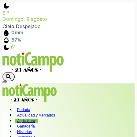
dark_mode
6
°
Domingo, 9 agosto
Cielo Despejado
water_drop
0
mm
humidity_mid
57
%
dark_mode
6°
search
Portada
Actualidad y Mercados
Agricultura
Ganadería
Historias