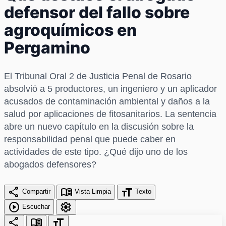
defensor del fallo sobre
agroquímicos en
Pergamino
El Tribunal Oral 2 de Justicia Penal de Rosario
absolvió a 5 productores, un ingeniero y un aplicador
acusados de contaminación ambiental y daños a la
salud por aplicaciones de fitosanitarios. La sentencia
abre un nuevo capítulo en la discusión sobre la
responsabilidad penal que puede caber en
actividades de este tipo. ¿Qué dijo uno de los
abogados defensores?
share
menu_book
format_size
Compartir
Vista Limpia
Texto
play_circle
settings
Escuchar
share
menu_book
format_size