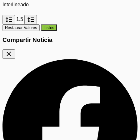
Interlineado
format_line_spacing
format_line_spacing
1.5
Restaurar Valores
Listos
Compartir Noticia
close