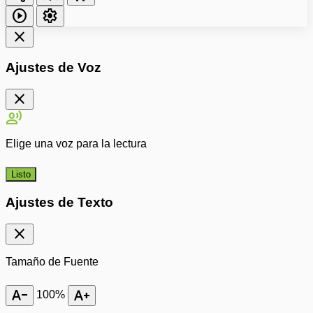
play_circle
settings
close
Ajustes de Voz
close
record_voice_over
Elige una voz para la lectura
Listo
Ajustes de Texto
close
Tamaño de Fuente
text_decrease
text_increase
100%