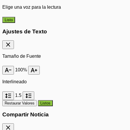
Elige una voz para la lectura
Listo
Ajustes de Texto
close
Tamaño de Fuente
text_decrease
text_increase
100%
Interlineado
format_line_spacing
format_line_spacing
1.5
Restaurar Valores
Listos
Compartir Noticia
close