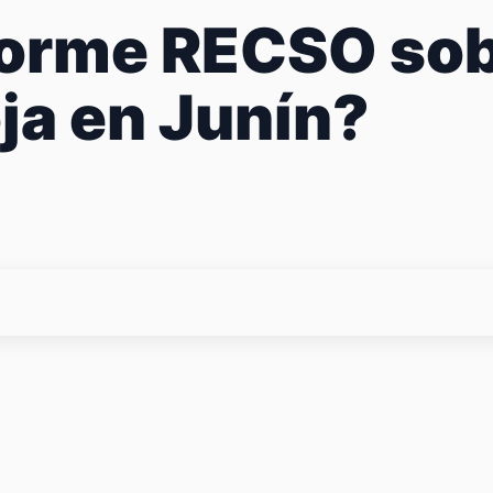
forme RECSO sob
oja en Junín?