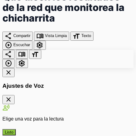
de la red que monitorea la
chicharrita
share
menu_book
format_size
Compartir
Vista Limpia
Texto
play_circle
settings
Escuchar
share
menu_book
format_size
play_circle
settings
close
Ajustes de Voz
close
record_voice_over
Elige una voz para la lectura
Listo