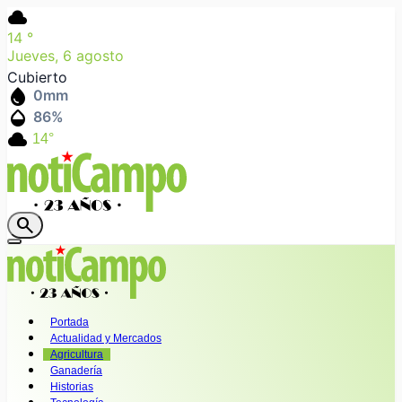
cloud
14
°
Jueves, 6 agosto
Cubierto
water_drop
0
mm
humidity_mid
86
%
cloud
14°
search
Portada
Actualidad y Mercados
Agricultura
Ganadería
Historias