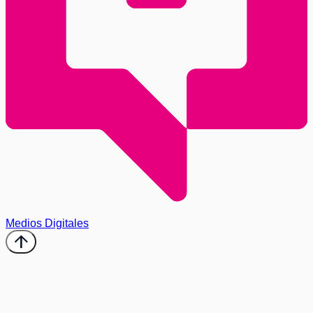
Medios Digitales
arrow_upward