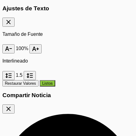
Ajustes de Texto
close
Tamaño de Fuente
text_decrease
text_increase
100%
Interlineado
format_line_spacing
format_line_spacing
1.5
Restaurar Valores
Listos
Compartir Noticia
close