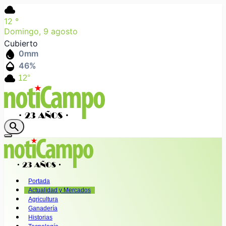
cloud
12
°
Domingo, 9 agosto
Cubierto
water_drop
0
mm
humidity_mid
46
%
cloud
12°
search
Portada
Actualidad y Mercados
Agricultura
Ganadería
Historias