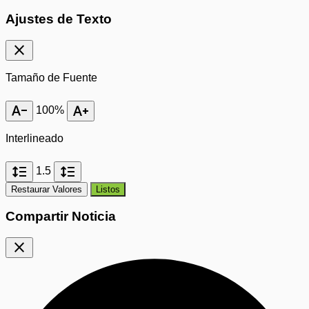
Ajustes de Texto
close
Tamaño de Fuente
text_decrease
text_increase
100%
Interlineado
format_line_spacing
format_line_spacing
1.5
Restaurar Valores
Listos
Compartir Noticia
close