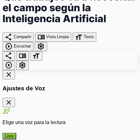
el campo según la
Inteligencia Artificial
share
menu_book
format_size
Compartir
Vista Limpia
Texto
play_circle
settings
Escuchar
share
menu_book
format_size
play_circle
settings
close
Ajustes de Voz
close
record_voice_over
Elige una voz para la lectura
Listo