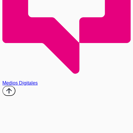
Medios Digitales
arrow_upward