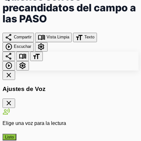
precandidatos del campo a
las PASO
share
menu_book
format_size
Compartir
Vista Limpia
Texto
play_circle
settings
Escuchar
share
menu_book
format_size
play_circle
settings
close
Ajustes de Voz
close
record_voice_over
Elige una voz para la lectura
Listo