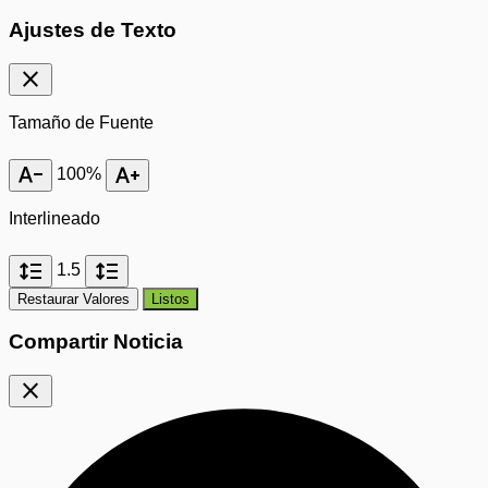
Ajustes de Texto
close
Tamaño de Fuente
text_decrease
text_increase
100%
Interlineado
format_line_spacing
format_line_spacing
1.5
Restaurar Valores
Listos
Compartir Noticia
close