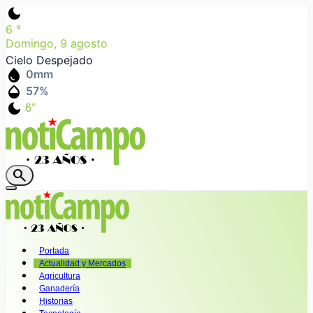
dark_mode
6
°
Domingo, 9 agosto
Cielo Despejado
water_drop
0
mm
humidity_mid
57
%
dark_mode
6°
search
Portada
Actualidad y Mercados
Agricultura
Ganadería
Historias