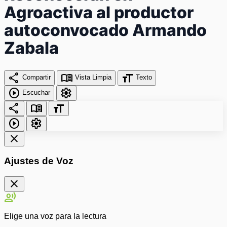
Agroactiva al productor
autoconvocado Armando
Zabala
share
menu_book
format_size
Compartir
Vista Limpia
Texto
play_circle
settings
Escuchar
share
menu_book
format_size
play_circle
settings
close
Ajustes de Voz
close
record_voice_over
Elige una voz para la lectura