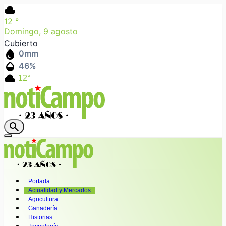
cloud
12
°
Domingo, 9 agosto
Cubierto
water_drop
0
mm
humidity_mid
46
%
cloud
12°
search
Portada
Actualidad y Mercados
Agricultura
Ganadería
Historias