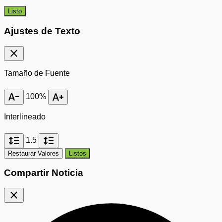
Listo
Ajustes de Texto
close
Tamaño de Fuente
text_decrease
text_increase
100%
Interlineado
format_line_spacing
format_line_spacing
1.5
Restaurar Valores
Listos
Compartir Noticia
close