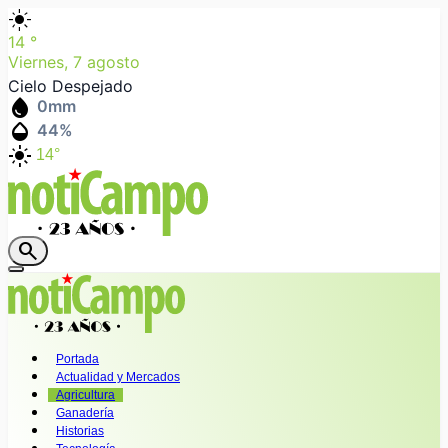
light_mode
14
°
Viernes, 7 agosto
Cielo Despejado
water_drop
0
mm
humidity_mid
44
%
light_mode
14°
search
Portada
Actualidad y Mercados
Agricultura
Ganadería
Historias