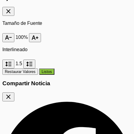
close
Tamaño de Fuente
text_decrease
text_increase
100%
Interlineado
format_line_spacing
format_line_spacing
1.5
Restaurar Valores
Listos
Compartir Noticia
close