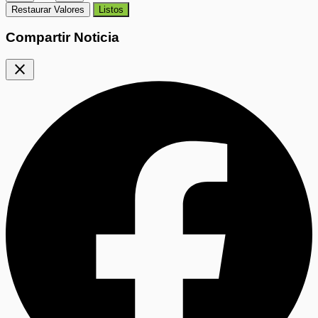
Restaurar Valores
Listos
Compartir Noticia
close