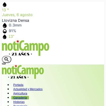
water_drop
13
°
Jueves, 6 agosto
Llovizna Densa
water_drop
0.3
mm
humidity_mid
91
%
water_drop
13°
search
Portada
Actualidad y Mercados
Agricultura
Ganadería
Historias