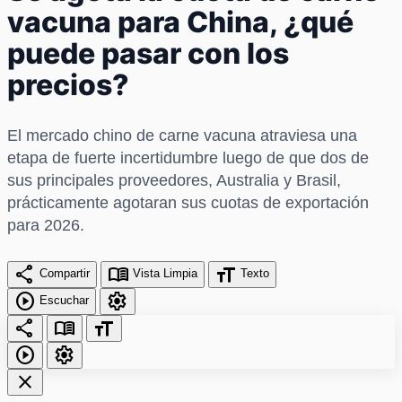
vacuna para China, ¿qué
puede pasar con los
precios?
El mercado chino de carne vacuna atraviesa una
etapa de fuerte incertidumbre luego de que dos de
sus principales proveedores, Australia y Brasil,
prácticamente agotaran sus cuotas de exportación
para 2026.
share
menu_book
format_size
Compartir
Vista Limpia
Texto
play_circle
settings
Escuchar
share
menu_book
format_size
play_circle
settings
close