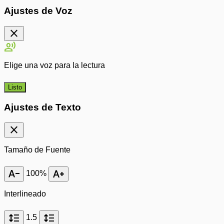
Ajustes de Voz
close
record_voice_over
Elige una voz para la lectura
Listo
Ajustes de Texto
close
Tamaño de Fuente
text_decrease
text_increase
100%
Interlineado
format_line_spacing
format_line_spacing
1.5