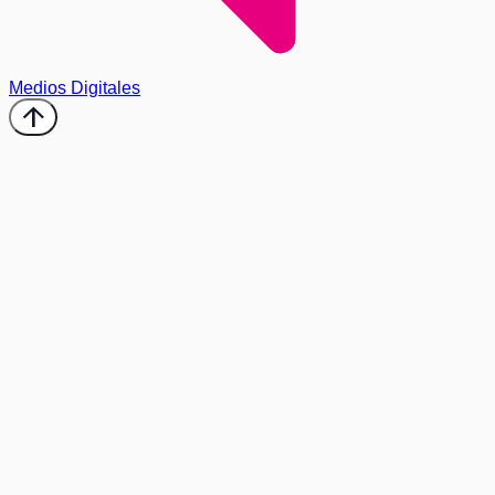
Medios Digitales
arrow_upward