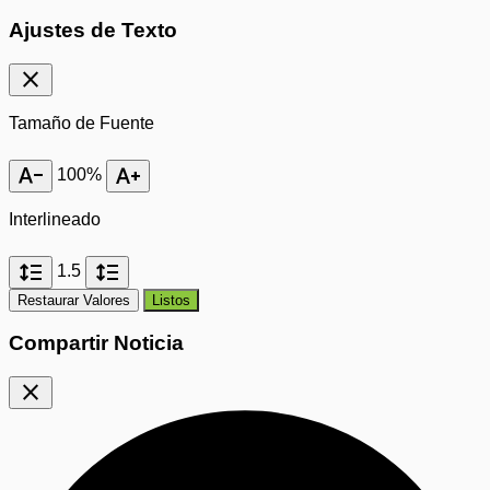
Ajustes de Texto
close
Tamaño de Fuente
text_decrease
text_increase
100%
Interlineado
format_line_spacing
format_line_spacing
1.5
Restaurar Valores
Listos
Compartir Noticia
close