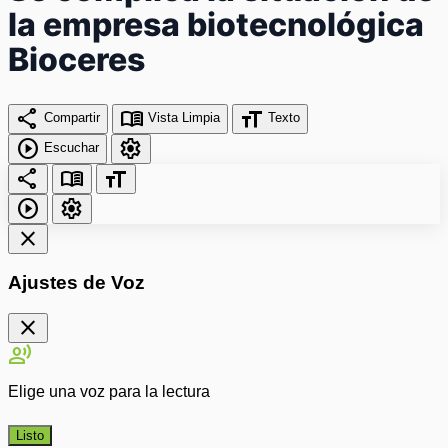
la empresa biotecnológica
Bioceres
share
menu_book
format_size
Compartir
Vista Limpia
Texto
play_circle
settings
Escuchar
share
menu_book
format_size
play_circle
settings
close
Ajustes de Voz
close
record_voice_over
Elige una voz para la lectura
Listo