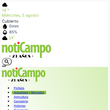
cloud
14
°
Miércoles, 5 agosto
Cubierto
water_drop
0
mm
humidity_mid
85
%
cloud
14°
search
Portada
Actualidad y Mercados
Agricultura
Ganadería
Historias