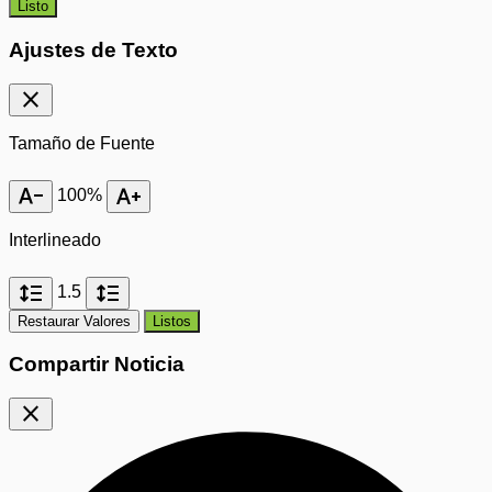
Listo
Ajustes de Texto
close
Tamaño de Fuente
text_decrease
text_increase
100%
Interlineado
format_line_spacing
format_line_spacing
1.5
Restaurar Valores
Listos
Compartir Noticia
close