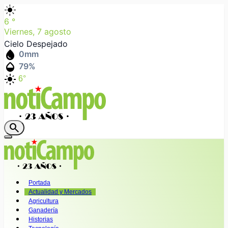
light_mode
6
°
Viernes, 7 agosto
Cielo Despejado
water_drop
0
mm
humidity_mid
79
%
light_mode
6°
search
Portada
Actualidad y Mercados
Agricultura
Ganadería
Historias