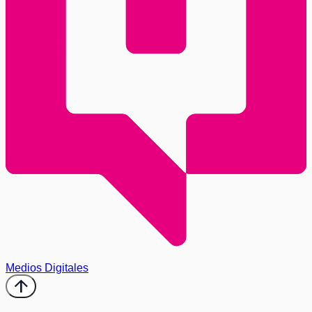
Medios Digitales
arrow_upward