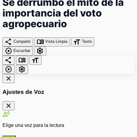
Se derrumbó el mito de la
importancia del voto
agropecuario
share
menu_book
format_size
Compartir
Vista Limpia
Texto
play_circle
settings
Escuchar
share
menu_book
format_size
play_circle
settings
close
Ajustes de Voz
close
record_voice_over
Elige una voz para la lectura