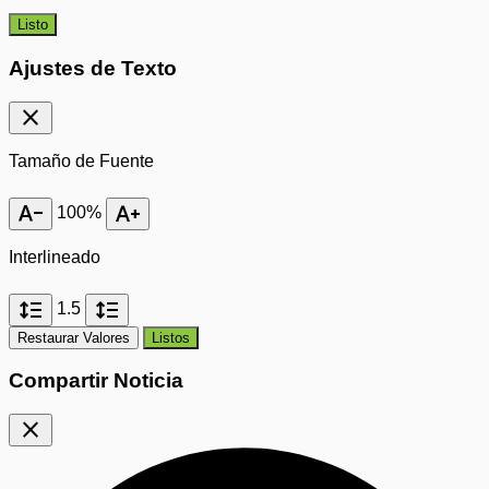
Listo
Ajustes de Texto
close
Tamaño de Fuente
text_decrease
text_increase
100%
Interlineado
format_line_spacing
format_line_spacing
1.5
Restaurar Valores
Listos
Compartir Noticia
close