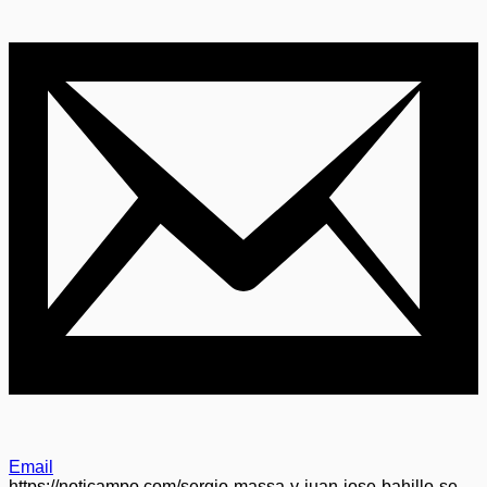
Email
https://noticampo.com/sergio-massa-y-juan-jose-bahillo-se-