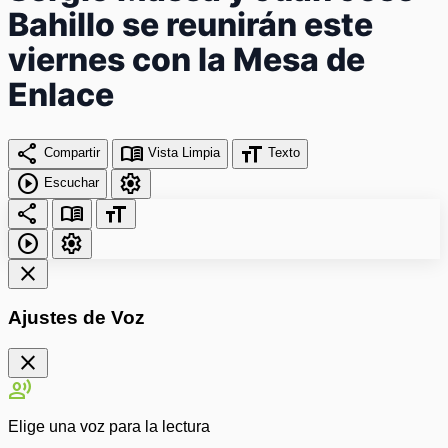
Bahillo se reunirán este
viernes con la Mesa de
Enlace
share
menu_book
format_size
Compartir
Vista Limpia
Texto
play_circle
settings
Escuchar
share
menu_book
format_size
play_circle
settings
close
Ajustes de Voz
close
record_voice_over
Elige una voz para la lectura