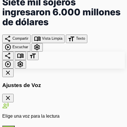
Siete mil sojeros
ingresaron 6.000 millones
de dólares
share
menu_book
format_size
Compartir
Vista Limpia
Texto
play_circle
settings
Escuchar
share
menu_book
format_size
play_circle
settings
close
Ajustes de Voz
close
record_voice_over
Elige una voz para la lectura