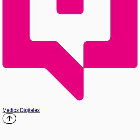
Medios Digitales
arrow_upward