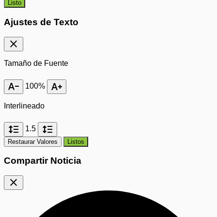
Listo
Ajustes de Texto
close
Tamaño de Fuente
text_decrease
text_increase
100%
Interlineado
format_line_spacing
format_line_spacing
1.5
Restaurar Valores
Listos
Compartir Noticia
close