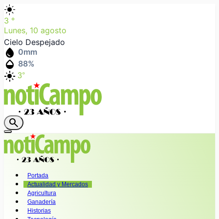
light_mode
3
°
Lunes, 10 agosto
Cielo Despejado
water_drop
0
mm
humidity_mid
88
%
light_mode
3°
search
Portada
Actualidad y Mercados
Agricultura
Ganadería
Historias