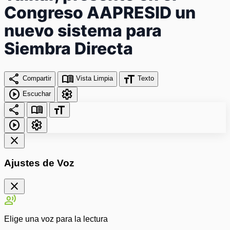
Congreso AAPRESID un
nuevo sistema para
Siembra Directa
share
menu_book
format_size
Compartir
Vista Limpia
Texto
play_circle
settings
Escuchar
share
menu_book
format_size
play_circle
settings
close
Ajustes de Voz
close
record_voice_over
Elige una voz para la lectura