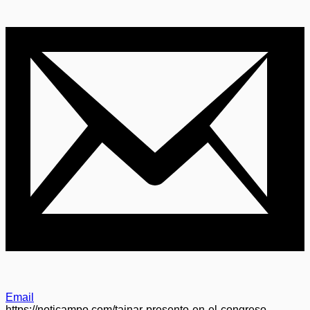
Email
https://noticampo.com/tainar-presento-en-el-congreso-