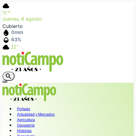
cloud
11
°
Jueves, 6 agosto
Cubierto
water_drop
0
mm
humidity_mid
63
%
cloud
11°
search
Portada
Actualidad y Mercados
Agricultura
Ganadería
Historias