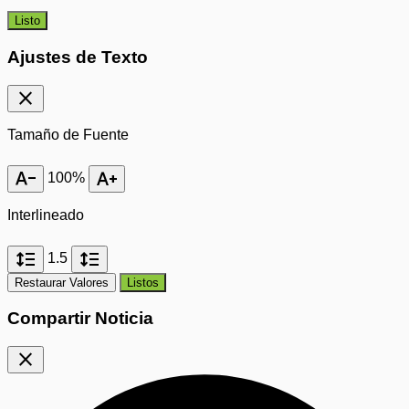
Listo
Ajustes de Texto
close
Tamaño de Fuente
text_decrease
text_increase
100%
Interlineado
format_line_spacing
format_line_spacing
1.5
Restaurar Valores
Listos
Compartir Noticia
close