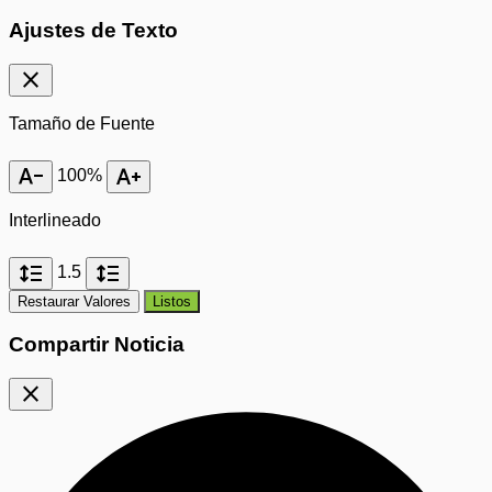
Ajustes de Texto
close
Tamaño de Fuente
text_decrease
text_increase
100%
Interlineado
format_line_spacing
format_line_spacing
1.5
Restaurar Valores
Listos
Compartir Noticia
close