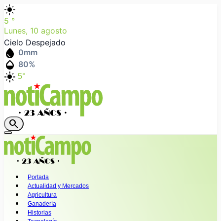
light_mode
5
°
Lunes, 10 agosto
Cielo Despejado
water_drop
0
mm
humidity_mid
80
%
light_mode
5°
search
Portada
Actualidad y Mercados
Agricultura
Ganadería
Historias