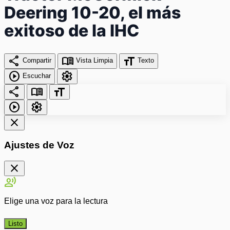
Deering 10-20, el más
exitoso de la IHC
share
menu_book
format_size
Compartir
Vista Limpia
Texto
play_circle
settings
Escuchar
share
menu_book
format_size
play_circle
settings
close
Ajustes de Voz
close
record_voice_over
Elige una voz para la lectura
Listo