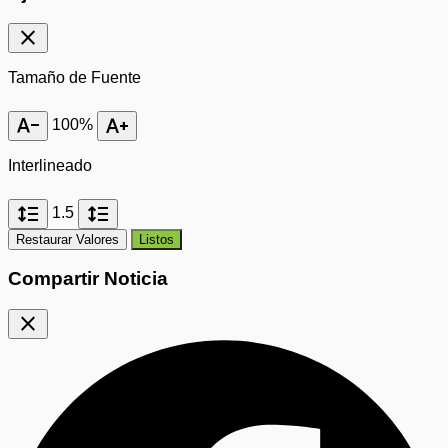
close
Tamaño de Fuente
text_decrease
text_increase
100%
Interlineado
format_line_spacing
format_line_spacing
1.5
Restaurar Valores
Listos
Compartir Noticia
close