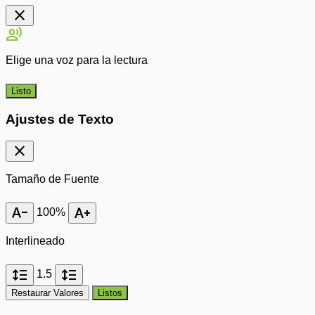
close
record_voice_over
Elige una voz para la lectura
Listo
Ajustes de Texto
close
Tamaño de Fuente
text_decrease
text_increase
100%
Interlineado
format_line_spacing
format_line_spacing
1.5
Restaurar Valores
Listos