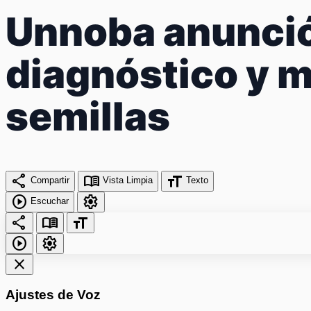
Unnoba anunció
diagnóstico y 
semillas
share
menu_book
format_size
Compartir
Vista Limpia
Texto
play_circle
settings
Escuchar
share
menu_book
format_size
play_circle
settings
close
Ajustes de Voz