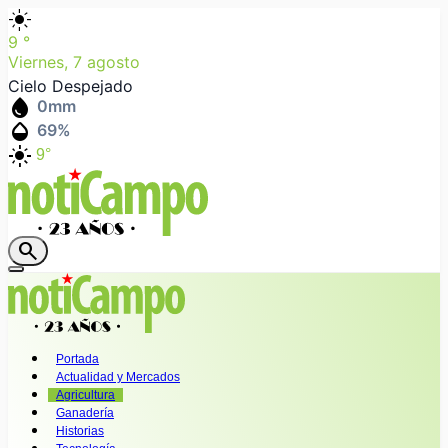
light_mode
9
°
Viernes, 7 agosto
Cielo Despejado
water_drop
0
mm
humidity_mid
69
%
light_mode
9°
search
Portada
Actualidad y Mercados
Agricultura
Ganadería
Historias