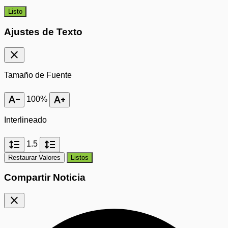
Listo
Ajustes de Texto
close
Tamaño de Fuente
text_decrease
text_increase
100%
Interlineado
format_line_spacing
format_line_spacing
1.5
Restaurar Valores
Listos
Compartir Noticia
close