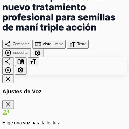
nuevo tratamiento
profesional para semillas
de maní triple acción
share
menu_book
format_size
Compartir
Vista Limpia
Texto
play_circle
settings
Escuchar
share
menu_book
format_size
play_circle
settings
close
Ajustes de Voz
close
record_voice_over
Elige una voz para la lectura