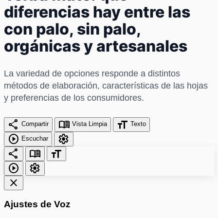
diferencias hay entre las
con palo, sin palo,
orgánicas y artesanales
La variedad de opciones responde a distintos
métodos de elaboración, características de las hojas
y preferencias de los consumidores.
share
menu_book
format_size
Compartir
Vista Limpia
Texto
play_circle
settings
Escuchar
share
menu_book
format_size
play_circle
settings
close
Ajustes de Voz