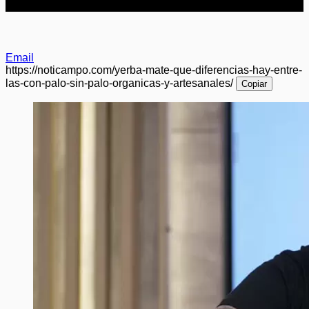
Email
https://noticampo.com/yerba-mate-que-diferencias-hay-entre-
las-con-palo-sin-palo-organicas-y-artesanales/
Copiar