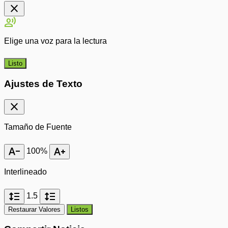
close
record_voice_over
Elige una voz para la lectura
Listo
Ajustes de Texto
close
Tamaño de Fuente
text_decrease
text_increase
100%
Interlineado
format_line_spacing
format_line_spacing
1.5
Restaurar Valores
Listos