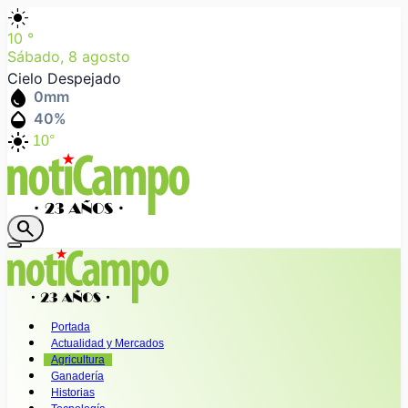
light_mode
10
°
Sábado, 8 agosto
Cielo Despejado
water_drop
0
mm
humidity_mid
40
%
light_mode
10°
search
Portada
Actualidad y Mercados
Agricultura
Ganadería
Historias