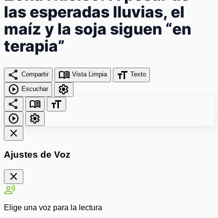
las esperadas lluvias, el
maíz y la soja siguen “en
terapia”
share
menu_book
format_size
Compartir
Vista Limpia
Texto
play_circle
settings
Escuchar
share
menu_book
format_size
play_circle
settings
close
Ajustes de Voz
close
record_voice_over
Elige una voz para la lectura