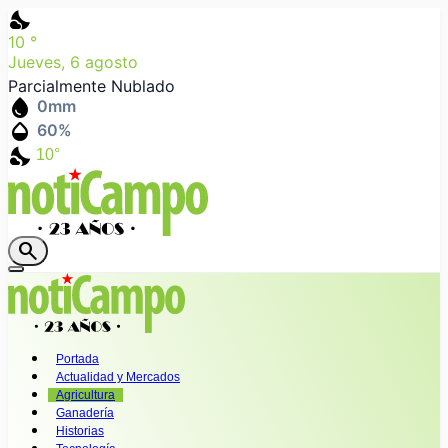
nights_stay
10
°
Jueves, 6 agosto
Parcialmente Nublado
water_drop
0
mm
humidity_mid
60
%
nights_stay
10°
search
Portada
Actualidad y Mercados
Agricultura
Ganadería
Historias