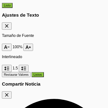
Listo
Ajustes de Texto
close
Tamaño de Fuente
text_decrease
text_increase
100%
Interlineado
format_line_spacing
format_line_spacing
1.5
Restaurar Valores
Listos
Compartir Noticia
close