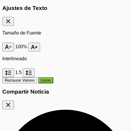
Ajustes de Texto
close
Tamaño de Fuente
text_decrease
text_increase
100%
Interlineado
format_line_spacing
format_line_spacing
1.5
Restaurar Valores
Listos
Compartir Noticia
close