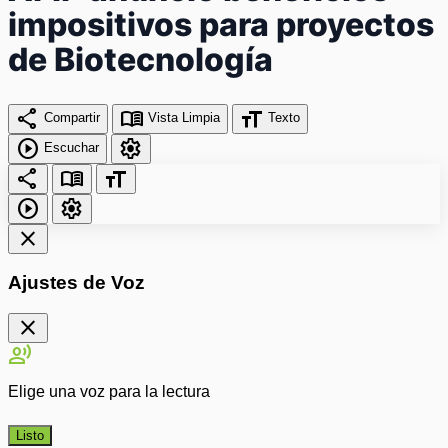
impositivos para proyectos
de Biotecnología
share
menu_book
format_size
Compartir
Vista Limpia
Texto
play_circle
settings
Escuchar
share
menu_book
format_size
play_circle
settings
close
Ajustes de Voz
close
record_voice_over
Elige una voz para la lectura
Listo