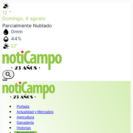
partly_cloudy_day
12
°
Domingo, 9 agosto
Parcialmente Nublado
water_drop
0
mm
humidity_mid
44
%
partly_cloudy_day
12°
search
Portada
Actualidad y Mercados
Agricultura
Ganadería
Historias