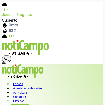
cloud
11
°
Jueves, 6 agosto
Cubierto
water_drop
0
mm
humidity_mid
62
%
cloud
11°
search
Portada
Actualidad y Mercados
Agricultura
Ganadería
Historias