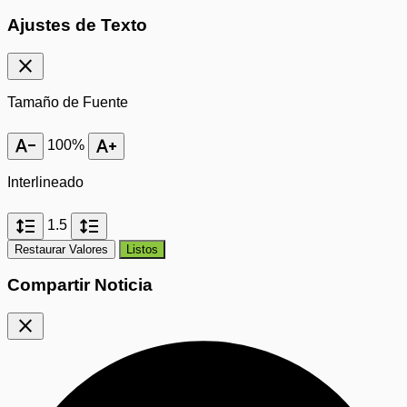
Ajustes de Texto
close
Tamaño de Fuente
text_decrease
text_increase
100%
Interlineado
format_line_spacing
format_line_spacing
1.5
Restaurar Valores
Listos
Compartir Noticia
close