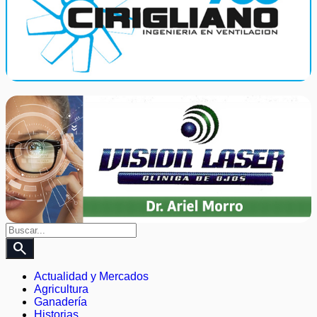
search
Actualidad y Mercados
Agricultura
Ganadería
Historias