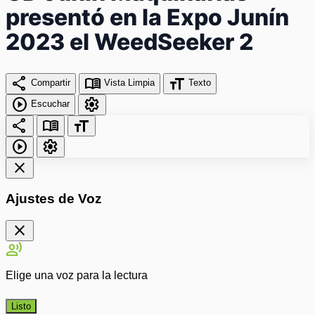
presentó en la Expo Junín
2023 el WeedSeeker 2
share
menu_book
format_size
Compartir
Vista Limpia
Texto
play_circle
settings
Escuchar
share
menu_book
format_size
play_circle
settings
close
Ajustes de Voz
close
record_voice_over
Elige una voz para la lectura
Listo