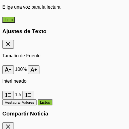
Elige una voz para la lectura
Listo
Ajustes de Texto
close
Tamaño de Fuente
text_decrease
text_increase
100%
Interlineado
format_line_spacing
format_line_spacing
1.5
Restaurar Valores
Listos
Compartir Noticia
close