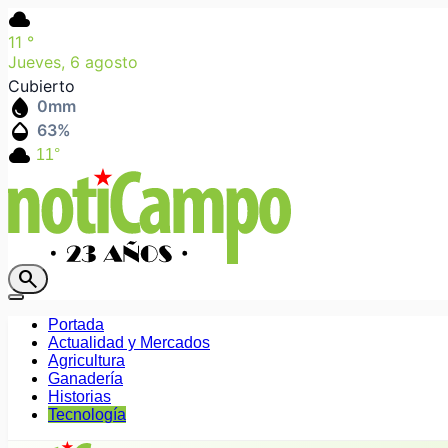
cloud
11
°
Jueves, 6 agosto
Cubierto
water_drop
0
mm
humidity_mid
63
%
cloud
11°
search
Portada
Actualidad y Mercados
Agricultura
Ganadería
Historias
Tecnología