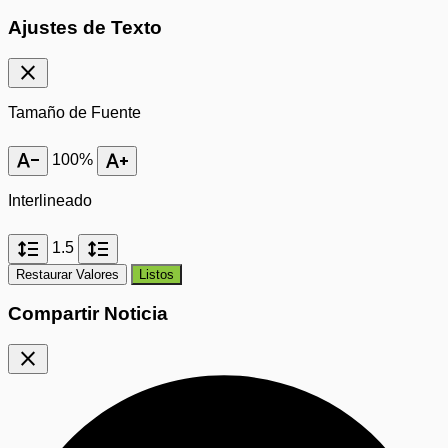
Ajustes de Texto
close
Tamaño de Fuente
text_decrease
text_increase
100%
Interlineado
format_line_spacing
format_line_spacing
1.5
Restaurar Valores
Listos
Compartir Noticia
close