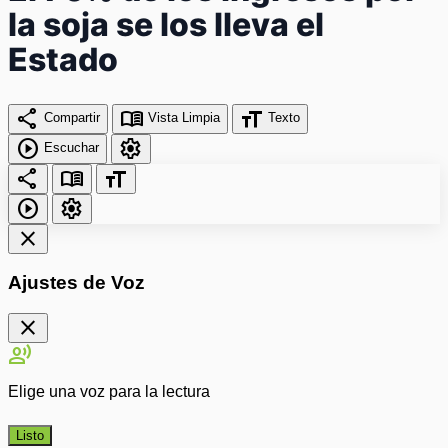
la soja se los lleva el
Estado
share
menu_book
format_size
Compartir
Vista Limpia
Texto
play_circle
settings
Escuchar
share
menu_book
format_size
play_circle
settings
close
Ajustes de Voz
close
record_voice_over
Elige una voz para la lectura
Listo