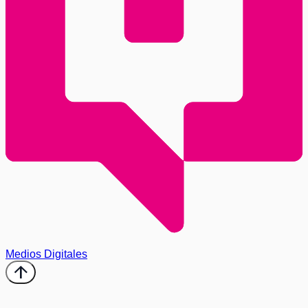
Medios Digitales
arrow_upward