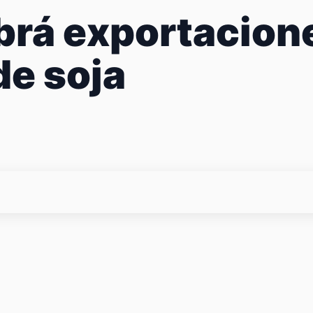
brá exportacione
de soja