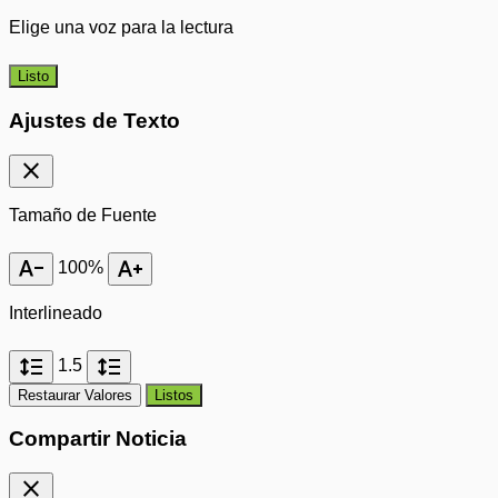
Elige una voz para la lectura
Listo
Ajustes de Texto
close
Tamaño de Fuente
text_decrease
text_increase
100%
Interlineado
format_line_spacing
format_line_spacing
1.5
Restaurar Valores
Listos
Compartir Noticia
close