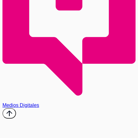
Medios Digitales
arrow_upward