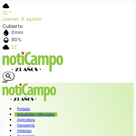
cloud
12
°
Jueves, 6 agosto
Cubierto
water_drop
0
mm
humidity_mid
80
%
cloud
12°
search
Portada
Actualidad y Mercados
Agricultura
Ganadería
Historias