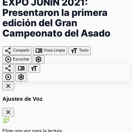
EXPO JUNÍN 2021:
Presentaron la primera
edición del Gran
Campeonato del Asado
share
menu_book
format_size
Compartir
Vista Limpia
Texto
play_circle
settings
Escuchar
share
menu_book
format_size
play_circle
settings
close
Ajustes de Voz
close
record_voice_over
Elige una voz para la lectura