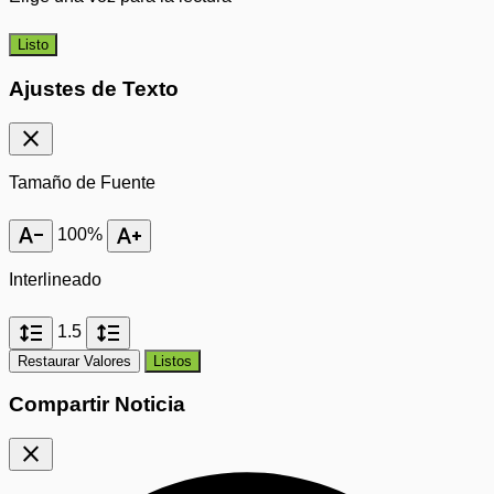
Listo
Ajustes de Texto
close
Tamaño de Fuente
text_decrease
text_increase
100%
Interlineado
format_line_spacing
format_line_spacing
1.5
Restaurar Valores
Listos
Compartir Noticia
close