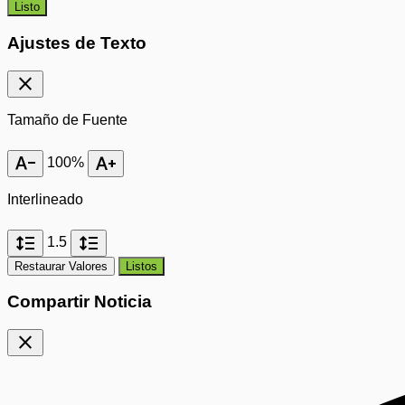
Listo
Ajustes de Texto
close
Tamaño de Fuente
text_decrease
text_increase
100%
Interlineado
format_line_spacing
format_line_spacing
1.5
Restaurar Valores
Listos
Compartir Noticia
close