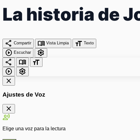
La historia de 
share
menu_book
format_size
Compartir
Vista Limpia
Texto
play_circle
settings
Escuchar
share
menu_book
format_size
play_circle
settings
close
Ajustes de Voz
close
record_voice_over
Elige una voz para la lectura