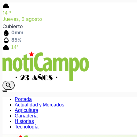
cloud
14
°
Jueves, 6 agosto
Cubierto
water_drop
0
mm
humidity_mid
85
%
cloud
14°
search
Portada
Actualidad y Mercados
Agricultura
Ganadería
Historias
Tecnología