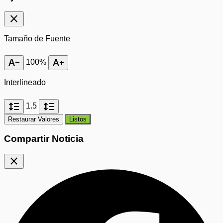
close
Tamaño de Fuente
text_decrease
text_increase
100%
Interlineado
format_line_spacing
format_line_spacing
1.5
Restaurar Valores
Listos
Compartir Noticia
close