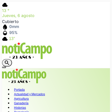
cloud
13
°
Jueves, 6 agosto
Cubierto
water_drop
0
mm
humidity_mid
95
%
cloud
13°
search
Portada
Actualidad y Mercados
Agricultura
Ganadería
Historias