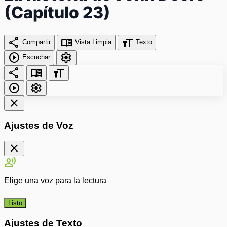
(Capítulo 23)
share
menu_book
format_size
Compartir
Vista Limpia
Texto
play_circle
settings
Escuchar
share
menu_book
format_size
play_circle
settings
close
Ajustes de Voz
close
record_voice_over
Elige una voz para la lectura
Listo
Ajustes de Texto