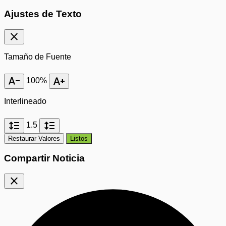
Ajustes de Texto
close
Tamaño de Fuente
text_decrease
text_increase
100%
Interlineado
format_line_spacing
format_line_spacing
1.5
Restaurar Valores
Listos
Compartir Noticia
close