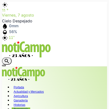
light_mode
11
°
Viernes, 7 agosto
Cielo Despejado
water_drop
0
mm
humidity_mid
56
%
light_mode
11°
search
Portada
Actualidad y Mercados
Agricultura
Ganadería
Historias