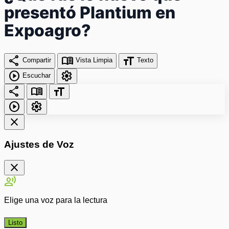
presentó Plantium en
Expoagro?
share
menu_book
format_size
Compartir
Vista Limpia
Texto
play_circle
settings
Escuchar
share
menu_book
format_size
play_circle
settings
close
Ajustes de Voz
close
record_voice_over
Elige una voz para la lectura
Listo