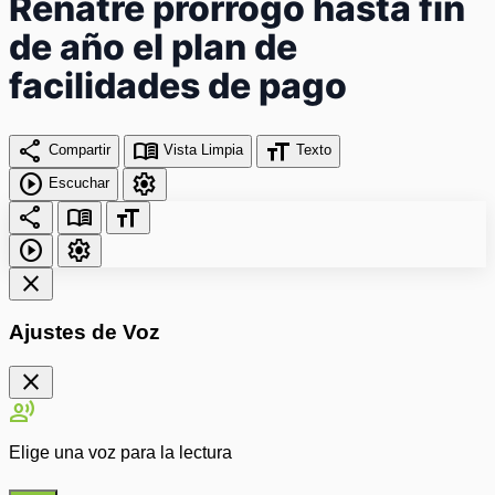
Renatre prorrogó hasta fin
de año el plan de
facilidades de pago
share
menu_book
format_size
Compartir
Vista Limpia
Texto
play_circle
settings
Escuchar
share
menu_book
format_size
play_circle
settings
close
Ajustes de Voz
close
record_voice_over
Elige una voz para la lectura