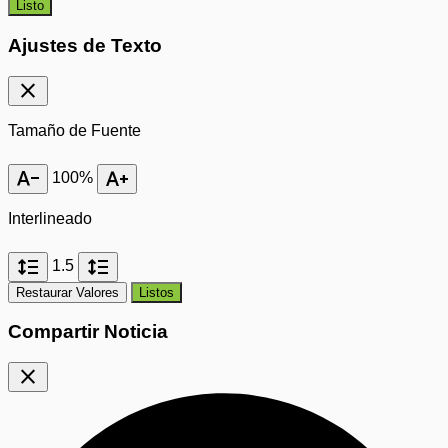
Listo
Ajustes de Texto
close
Tamaño de Fuente
text_decrease
text_increase
100%
Interlineado
format_line_spacing
format_line_spacing
1.5
Restaurar Valores
Listos
Compartir Noticia
close