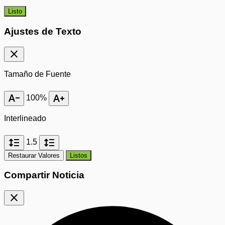
Listo
Ajustes de Texto
close
Tamaño de Fuente
text_decrease
text_increase
100%
Interlineado
format_line_spacing
format_line_spacing
1.5
Restaurar Valores
Listos
Compartir Noticia
close