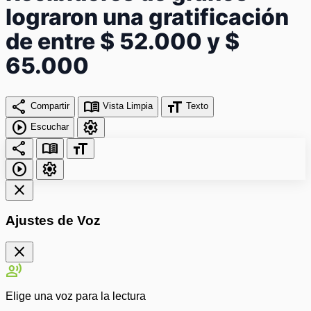
lograron una gratificación
de entre $ 52.000 y $
65.000
share
menu_book
format_size
Compartir
Vista Limpia
Texto
play_circle
settings
Escuchar
share
menu_book
format_size
play_circle
settings
close
Ajustes de Voz
close
record_voice_over
Elige una voz para la lectura