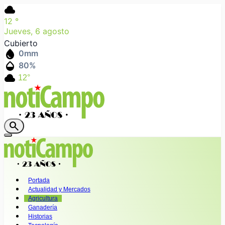
cloud
12
°
Jueves, 6 agosto
Cubierto
water_drop
0
mm
humidity_mid
80
%
cloud
12°
search
Portada
Actualidad y Mercados
Agricultura
Ganadería
Historias