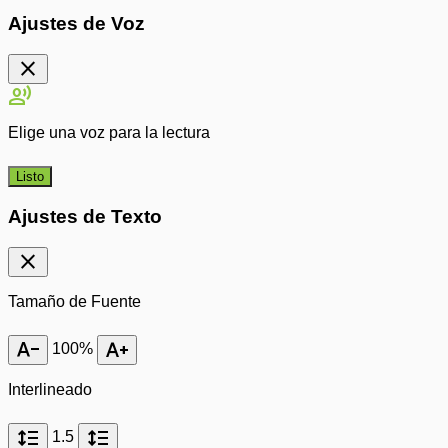
Ajustes de Voz
close
record_voice_over
Elige una voz para la lectura
Listo
Ajustes de Texto
close
Tamaño de Fuente
text_decrease
text_increase
100%
Interlineado
format_line_spacing
format_line_spacing
1.5