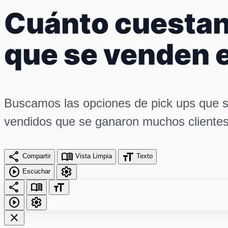
Cuánto cuestan
que se venden 
Buscamos las opciones de pick ups que 
vendidos que se ganaron muchos clientes
share
menu_book
format_size
Compartir
Vista Limpia
Texto
play_circle
settings
Escuchar
share
menu_book
format_size
play_circle
settings
close