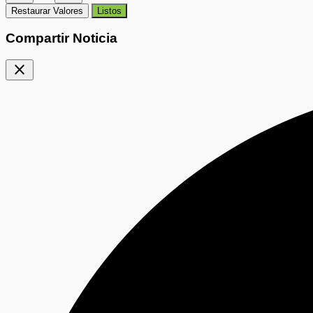
Restaurar Valores
Listos
Compartir Noticia
close