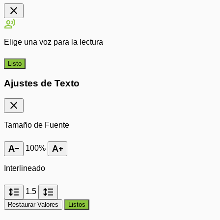
close
record_voice_over
Elige una voz para la lectura
Listo
Ajustes de Texto
close
Tamaño de Fuente
text_decrease
text_increase
100%
Interlineado
format_line_spacing
format_line_spacing
1.5
Restaurar Valores
Listos