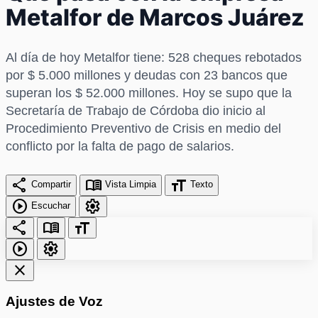
Metalfor de Marcos Juárez
Al día de hoy Metalfor tiene: 528 cheques rebotados
por $ 5.000 millones y deudas con 23 bancos que
superan los $ 52.000 millones. Hoy se supo que la
Secretaría de Trabajo de Córdoba dio inicio al
Procedimiento Preventivo de Crisis en medio del
conflicto por la falta de pago de salarios.
share
menu_book
format_size
Compartir
Vista Limpia
Texto
play_circle
settings
Escuchar
share
menu_book
format_size
play_circle
settings
close
Ajustes de Voz