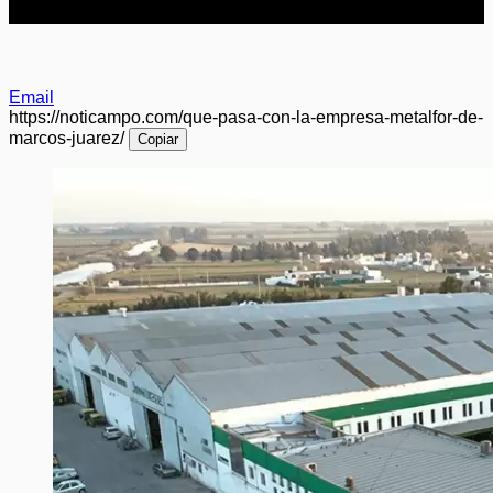
Email
https://noticampo.com/que-pasa-con-la-empresa-metalfor-de-
marcos-juarez/
Copiar